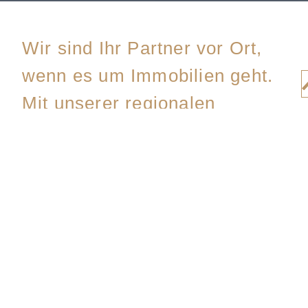
Wir sind Ihr Partner vor Ort,
wenn es um Immobilien geht.
Mit unserer regionalen
Verbundenheit und
langjährigen Erfahrung
begleiten wir Sie bei Ihrem
Immobilienprojekt. Ob
Verkauf, Vermietung,
Verwaltung oder Bewertung –
wir stehen Ihnen mit Rat und