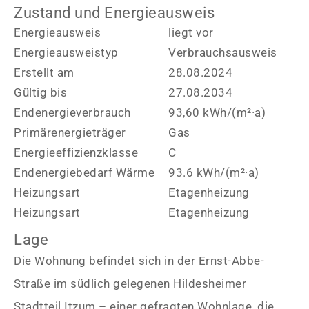
Zustand und Energieausweis
Energieausweis
liegt vor
Energie­ausweistyp
Verbrauchsausweis
Erstellt am
28.08.2024
Gültig bis
27.08.2034
Endenergieverbrauch
93,60 kWh/(m²·a)
Primärenergieträger
Gas
Energieeffizienzklasse
C
Endenergiebedarf Wärme
93.6 kWh/(m²·a)
Heizungsart
Etagenheizung
Heizungsart
Etagenheizung
Lage
Die Wohnung befindet sich in der Ernst-Abbe-
Straße im südlich gelegenen Hildesheimer
Stadtteil Itzum – einer gefragten Wohnlage, die