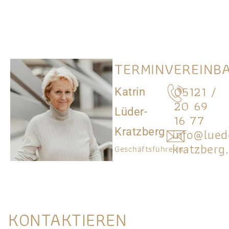
TERMINVEREINB
05121 /
Katrin
20 69
Lüder-
16 77
info@lued
Kratzberg
kratzberg
Geschäftsführerin
KONTAKTIEREN