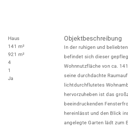
Objektbeschreibung
Haus
141 m²
In der ruhigen und beliebt
921 m²
befindet sich dieser gepfle
4
Wohnnutzfläche von ca. 141
1
seine durchdachte Raumauft
Ja
lichtdurchflutetes Wohnam
hervorzuheben ist das groß
beeindruckenden Fensterfron
hereinlässt und den Blick in
angelegte Garten lädt zum 