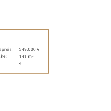
preis:
349.000 €
che:
141 m²
4